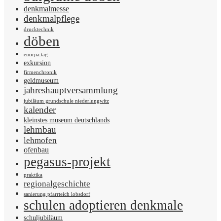
denkmalmesse
denkmalpflege
drucktechnik
döben
euorpa tag
exkursion
firmenchronik
geldmuseum
jahreshauptversammlung
jubiläum grundschule niederlungwitz
kalender
kleinstes museum deutschlands
lehmbau
lehmofen
ofenbau
pegasus-projekt
praktika
regionalgeschichte
sanierung pfarrteich lobsdorf
schulen adoptieren denkmale
schuljubiläum