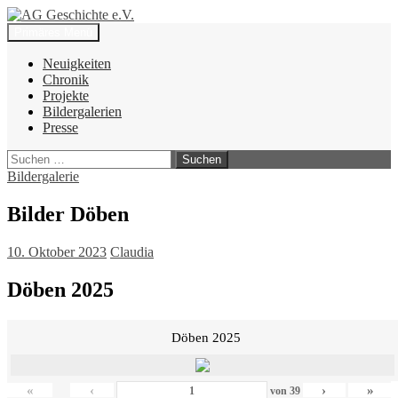
Zum
Inhalt
Suchen
Primäres Menü
springen
AG Geschichte e.V.
Neuigkeiten
Chronik
Projekte
Bildergalerien
Presse
Suchen
nach:
Bildergalerie
Bilder Döben
10. Oktober 2023
Claudia
Döben 2025
Döben 2025
«
‹
›
»
von
39