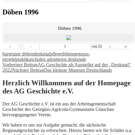
Döben 1996
Döben 1996
«
‹
›
»
von
22
burgruine döben
denkmalpflege
döben
pegasus-
projekt
praktika
schulen adoptieren denkmale
Beitragsnavigation
Vorheriger Beitrag
AG Geschichte als Aussteller auf der „Denkmal“
2022
Nächster Beitrag
Das kleinste Museum Deutschlands
Herzlich Willkommen auf der Homepage
des AG Geschichte e.V.
Der AG Geschichte e.V. ist ein aus der Arbeitsgemeinschaft
Geschichte des Georgius-Agricola-Gymnasiums Glauchau
hervorgegangener Verein.
Wir haben es uns zur Aufgabe gemacht, die sächsische
Regionalgeschichte zu erforschen. Hierzu bieten wir für Schüler u.a.