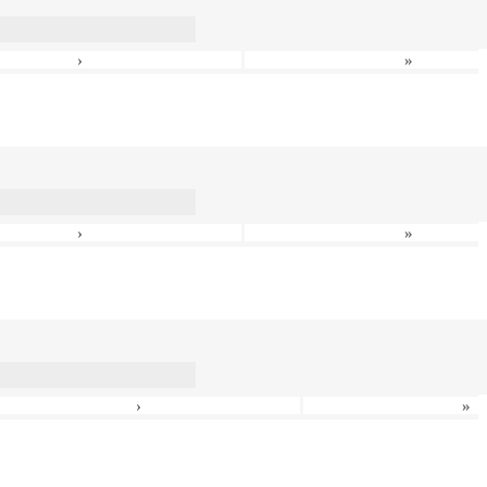
›
»
›
»
›
»