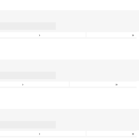
›
»
›
»
›
»