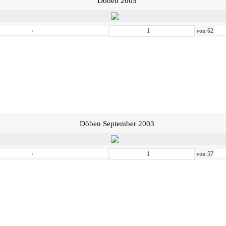
Döben 2005
‹
von
62
Döben September 2003
‹
von
57