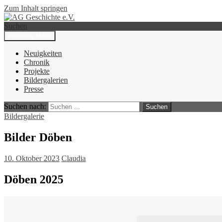
Zum Inhalt springen
Suchen
Primäres Menü
AG Geschichte e.V.
Neuigkeiten
Chronik
Projekte
Bildergalerien
Presse
Suchen nach:
Bildergalerie
Bilder Döben
10. Oktober 2023
Claudia
Döben 2025