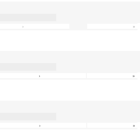
›
»
›
»
›
»