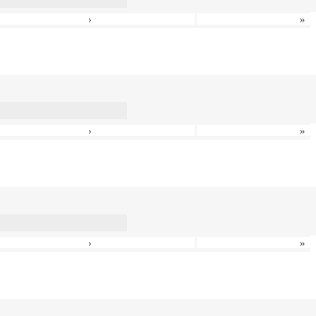
›
»
›
»
›
»