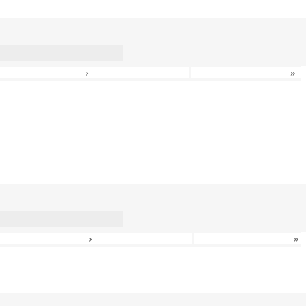
›
»
›
»