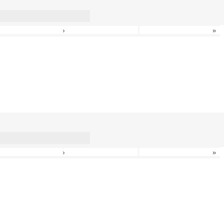
›
»
›
»