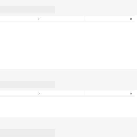
›
»
›
»