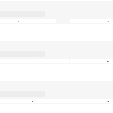
›
»
›
»
›
»