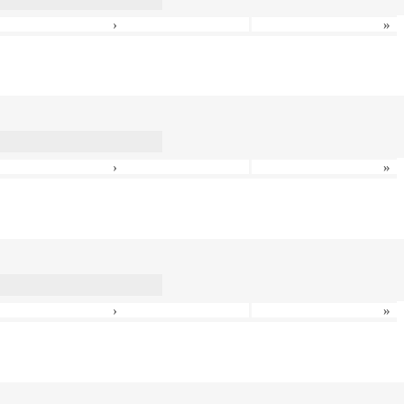
›
»
›
»
›
»