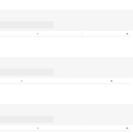
›
»
›
»
›
»