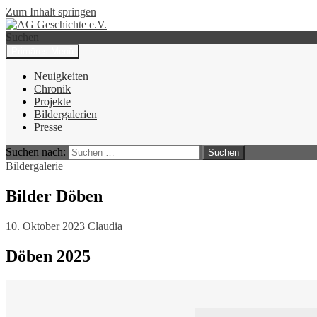
Zum Inhalt springen
Suchen
Primäres Menü
AG Geschichte e.V.
Neuigkeiten
Chronik
Projekte
Bildergalerien
Presse
Suchen nach:
Bildergalerie
Bilder Döben
10. Oktober 2023
Claudia
Döben 2025