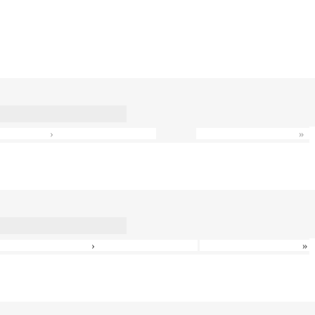
›
»
›
»