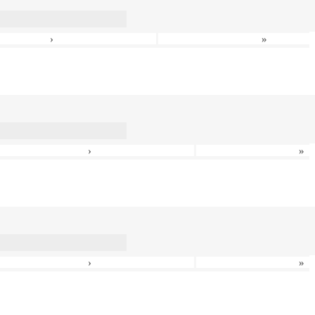
›
»
›
»
›
»