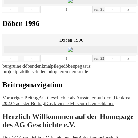
«
‹
›
»
von
31
Döben 1996
Döben 1996
«
‹
›
»
von
22
burgruine döben
denkmalpflege
döben
pegasus-
projekt
praktika
schulen adoptieren denkmale
Beitragsnavigation
Vorheriger Beitrag
AG Geschichte als Aussteller auf der „Denkmal“
2022
Nächster Beitrag
Das kleinste Museum Deutschlands
Herzlich Willkommen auf der Homepage
des AG Geschichte e.V.
Der AG Geschichte e.V. ist ein aus der Arbeitsgemeinschaft