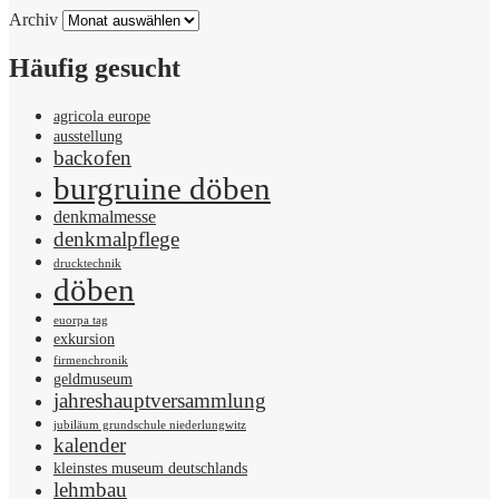
Archiv
Häufig gesucht
agricola europe
ausstellung
backofen
burgruine döben
denkmalmesse
denkmalpflege
drucktechnik
döben
euorpa tag
exkursion
firmenchronik
geldmuseum
jahreshauptversammlung
jubiläum grundschule niederlungwitz
kalender
kleinstes museum deutschlands
lehmbau