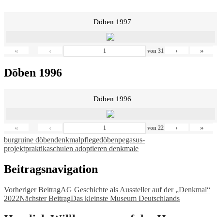
Döben 1997
«
‹
›
»
von
31
Döben 1996
Döben 1996
«
‹
›
»
von
22
burgruine döben
denkmalpflege
döben
pegasus-
projekt
praktika
schulen adoptieren denkmale
Beitragsnavigation
Vorheriger Beitrag
AG Geschichte als Aussteller auf der „Denkmal“
2022
Nächster Beitrag
Das kleinste Museum Deutschlands