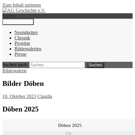
Zum Inhalt springen
Suchen
Primäres Menü
AG Geschichte e.V.
Neuigkeiten
Chronik
Projekte
Bildergalerien
Presse
Suchen nach:
Bildergalerie
Bilder Döben
10. Oktober 2023
Claudia
Döben 2025
Döben 2025