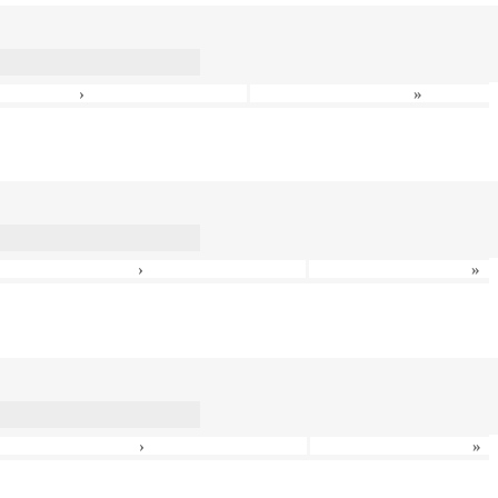
›
»
›
»
›
»