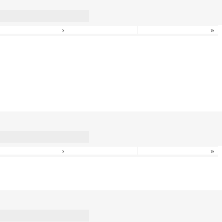
›
»
›
»