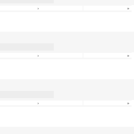
›
»
›
»
›
»