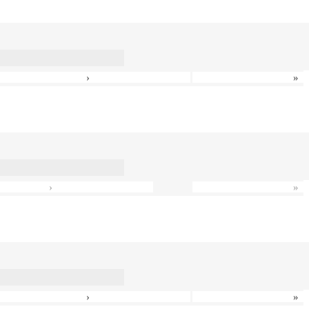
›
»
›
»
›
»