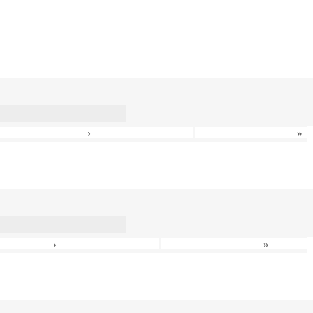
›
»
›
»