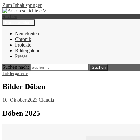
Zum Inhalt springen
Suchen
Primäres Menü
AG Geschichte e.V.
Neuigkeiten
Chronik
Projekte
Bildergalerien
Presse
Suchen nach:
Bildergalerie
Bilder Döben
10. Oktober 2023
Claudia
Döben 2025