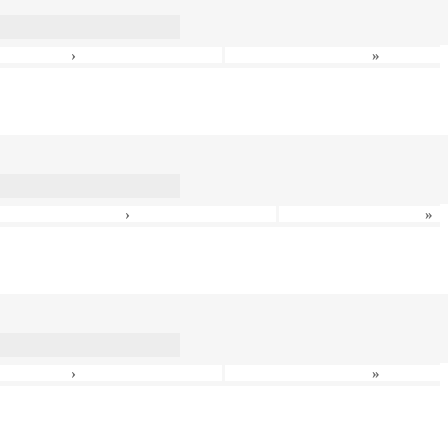
›
»
›
»
›
»