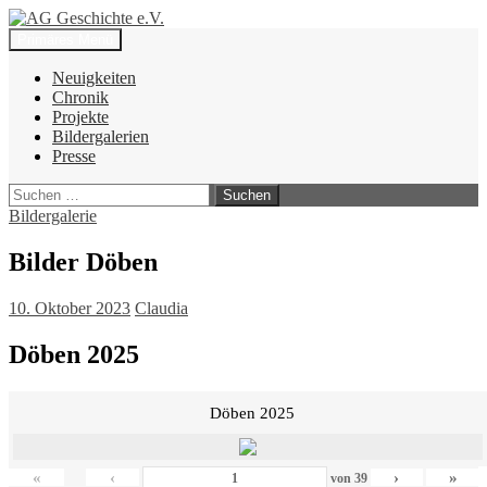
Zum
Inhalt
Suchen
Primäres Menü
springen
AG Geschichte e.V.
Neuigkeiten
Chronik
Projekte
Bildergalerien
Presse
Suchen
nach:
Bildergalerie
Bilder Döben
10. Oktober 2023
Claudia
Döben 2025
Döben 2025
«
‹
›
»
von
39