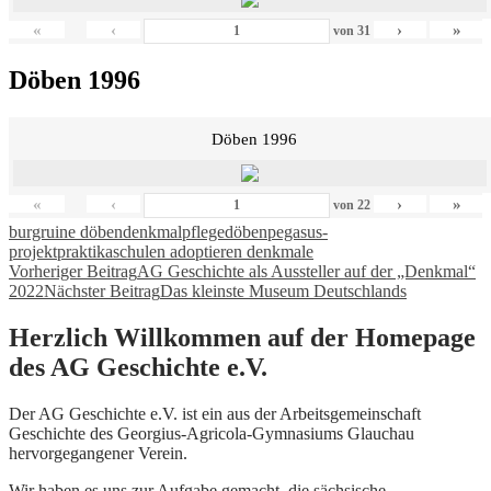
«
‹
›
»
von
31
Döben 1996
Döben 1996
«
‹
›
»
von
22
burgruine döben
denkmalpflege
döben
pegasus-
projekt
praktika
schulen adoptieren denkmale
Beitragsnavigation
Vorheriger Beitrag
AG Geschichte als Aussteller auf der „Denkmal“
2022
Nächster Beitrag
Das kleinste Museum Deutschlands
Herzlich Willkommen auf der Homepage
des AG Geschichte e.V.
Der AG Geschichte e.V. ist ein aus der Arbeitsgemeinschaft
Geschichte des Georgius-Agricola-Gymnasiums Glauchau
hervorgegangener Verein.
Wir haben es uns zur Aufgabe gemacht, die sächsische