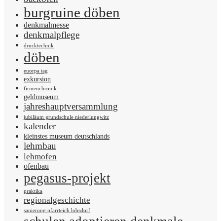
burgruine döben
denkmalmesse
denkmalpflege
drucktechnik
döben
euorpa tag
exkursion
firmenchronik
geldmuseum
jahreshauptversammlung
jubiläum grundschule niederlungwitz
kalender
kleinstes museum deutschlands
lehmbau
lehmofen
ofenbau
pegasus-projekt
praktika
regionalgeschichte
sanierung pfarrteich lobsdorf