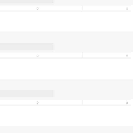
›
»
›
»
›
»