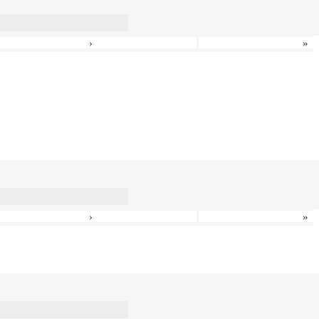
›
»
›
»