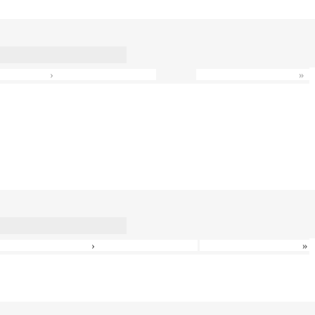
›
»
›
»