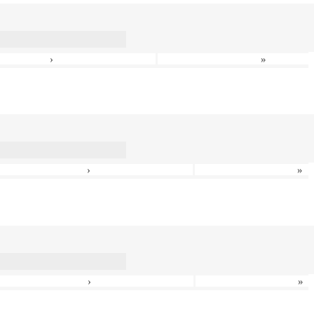
›
»
›
»
›
»