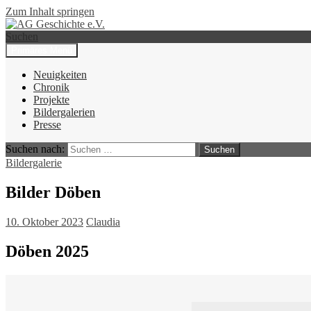
Zum Inhalt springen
Suchen
Primäres Menü
AG Geschichte e.V.
Neuigkeiten
Chronik
Projekte
Bildergalerien
Presse
Suchen nach:
Bildergalerie
Bilder Döben
10. Oktober 2023
Claudia
Döben 2025