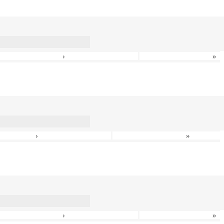
›
»
›
»
›
»