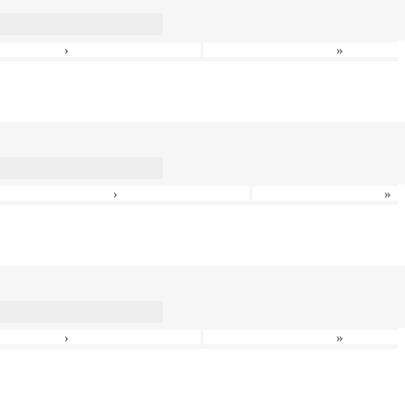
›
»
›
»
›
»