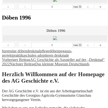
«
‹
›
»
von
31
Döben 1996
Döben 1996
«
‹
›
»
von
22
burgruine döben
denkmalpflege
döben
pegasus-
projekt
praktika
schulen adoptieren denkmale
Beitragsnavigation
Vorheriger Beitrag
AG Geschichte als Aussteller auf der „Denkmal“
2022
Nächster Beitrag
Das kleinste Museum Deutschlands
Herzlich Willkommen auf der Homepage
des AG Geschichte e.V.
Der AG Geschichte e.V. ist ein aus der Arbeitsgemeinschaft
Geschichte des Georgius-Agricola-Gymnasiums Glauchau
hervorgegangener Verein.
Wir haben es uns zur Aufgabe gemacht, die sächsische