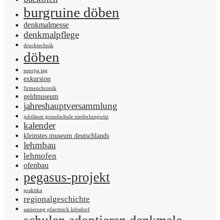
burgruine döben
denkmalmesse
denkmalpflege
drucktechnik
döben
euorpa tag
exkursion
firmenchronik
geldmuseum
jahreshauptversammlung
jubiläum grundschule niederlungwitz
kalender
kleinstes museum deutschlands
lehmbau
lehmofen
ofenbau
pegasus-projekt
praktika
regionalgeschichte
sanierung pfarrteich lobsdorf