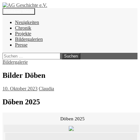
Zum
Inhalt
Suchen
Primäres Menü
springen
AG Geschichte e.V.
Neuigkeiten
Chronik
Projekte
Bildergalerien
Presse
Suchen
nach:
Bildergalerie
Bilder Döben
10. Oktober 2023
Claudia
Döben 2025
Döben 2025