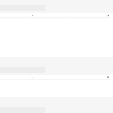
›
»
›
»