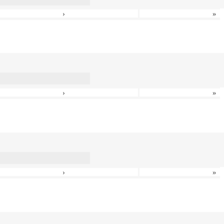
›
»
›
»
›
»