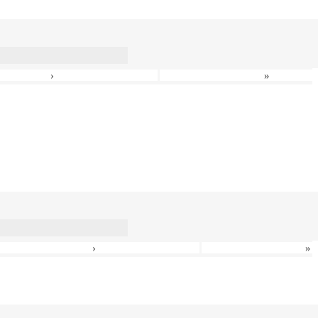
›
»
›
»