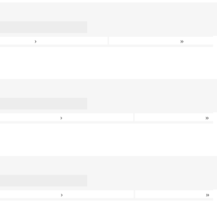
›
»
›
»
›
»