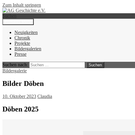
Zum Inhalt springen
Suchen
Primäres Menü
AG Geschichte e.V.
Neuigkeiten
Chronik
Projekte
Bildergalerien
Presse
Suchen nach:
Bildergalerie
Bilder Döben
10. Oktober 2023
Claudia
Döben 2025