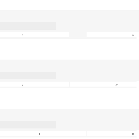
›
»
›
»
›
»