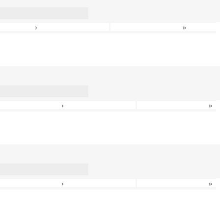
›
»
›
»
›
»