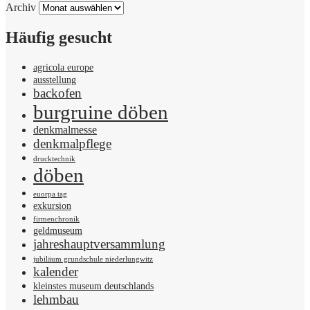
Archiv
Häufig gesucht
agricola europe
ausstellung
backofen
burgruine döben
denkmalmesse
denkmalpflege
drucktechnik
döben
euorpa tag
exkursion
firmenchronik
geldmuseum
jahreshauptversammlung
jubiläum grundschule niederlungwitz
kalender
kleinstes museum deutschlands
lehmbau