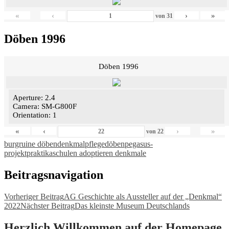
«
‹
›
»
von
31
Döben 1996
Döben 1996
Aperture: 2.4
Camera: SM-G800F
Orientation: 1
«
‹
›
»
von
22
burgruine döben
denkmalpflege
döben
pegasus-
projekt
praktika
schulen adoptieren denkmale
Beitragsnavigation
Vorheriger Beitrag
AG Geschichte als Aussteller auf der „Denkmal“
2022
Nächster Beitrag
Das kleinste Museum Deutschlands
Herzlich Willkommen auf der Homepage