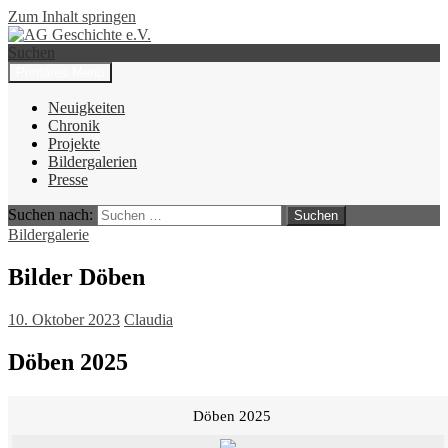
Zum Inhalt springen
Suchen
Primäres Menü
AG Geschichte e.V.
Neuigkeiten
Chronik
Projekte
Bildergalerien
Presse
Suchen nach:
Bildergalerie
Bilder Döben
10. Oktober 2023
Claudia
Döben 2025
Döben 2025