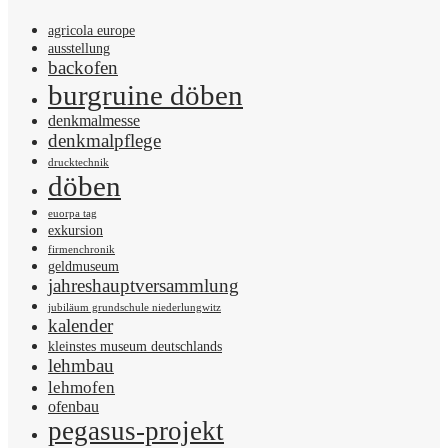
agricola europe
ausstellung
backofen
burgruine döben
denkmalmesse
denkmalpflege
drucktechnik
döben
euorpa tag
exkursion
firmenchronik
geldmuseum
jahreshauptversammlung
jubiläum grundschule niederlungwitz
kalender
kleinstes museum deutschlands
lehmbau
lehmofen
ofenbau
pegasus-projekt