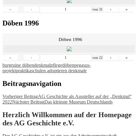
«
‹
›
»
von
31
Döben 1996
Döben 1996
«
‹
›
»
von
22
burgruine döben
denkmalpflege
döben
pegasus-
projekt
praktika
schulen adoptieren denkmale
Beitragsnavigation
Vorheriger Beitrag
AG Geschichte als Aussteller auf der „Denkmal“
2022
Nächster Beitrag
Das kleinste Museum Deutschlands
Herzlich Willkommen auf der Homepage
des AG Geschichte e.V.
Der AG Geschichte e.V. ist ein aus der Arbeitsgemeinschaft