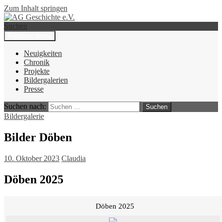
Zum Inhalt springen
Suchen
Primäres Menü
AG Geschichte e.V.
Neuigkeiten
Chronik
Projekte
Bildergalerien
Presse
Suchen nach:
Bildergalerie
Bilder Döben
10. Oktober 2023
Claudia
Döben 2025
Döben 2025