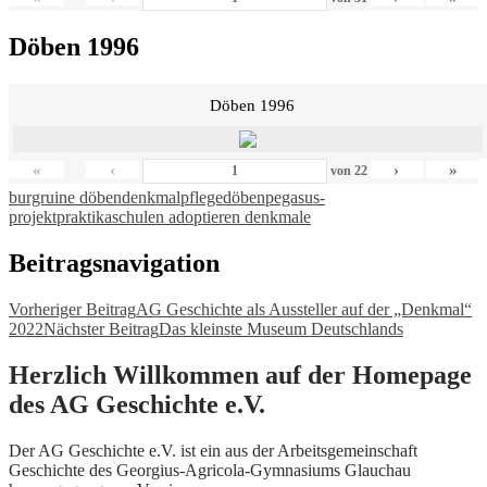
Döben 1996
Döben 1996
«
‹
›
»
von
22
burgruine döben
denkmalpflege
döben
pegasus-
projekt
praktika
schulen adoptieren denkmale
Beitragsnavigation
Vorheriger Beitrag
AG Geschichte als Aussteller auf der „Denkmal“
2022
Nächster Beitrag
Das kleinste Museum Deutschlands
Herzlich Willkommen auf der Homepage
des AG Geschichte e.V.
Der AG Geschichte e.V. ist ein aus der Arbeitsgemeinschaft
Geschichte des Georgius-Agricola-Gymnasiums Glauchau