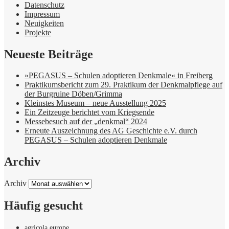
Datenschutz
Impressum
Neuigkeiten
Projekte
Neueste Beiträge
»PEGASUS – Schulen adoptieren Denkmale« in Freiberg
Praktikumsbericht zum 29. Praktikum der Denkmalpflege auf
der Burgruine Döben/Grimma
Kleinstes Museum – neue Ausstellung 2025
Ein Zeitzeuge berichtet vom Kriegsende
Messebesuch auf der „denkmal“ 2024
Erneute Auszeichnung des AG Geschichte e.V. durch
PEGASUS – Schulen adoptieren Denkmale
Archiv
Archiv
Häufig gesucht
agricola europe