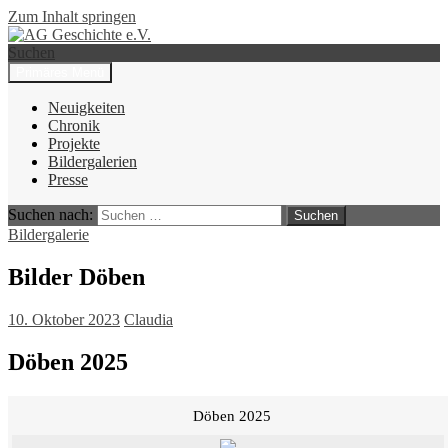
Zum Inhalt springen
Suchen
Primäres Menü
AG Geschichte e.V.
Neuigkeiten
Chronik
Projekte
Bildergalerien
Presse
Suchen nach:
Bildergalerie
Bilder Döben
10. Oktober 2023
Claudia
Döben 2025
Döben 2025