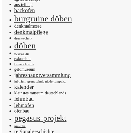
ausstellung
backofen
burgruine döben
denkmalmesse
denkmalpflege
drucktechnik
döben
euorpa tag
exkursion
firmenchronik
geldmuseum
jahreshauptversammlung
jubiläum grundschule niederlungwitz
kalender
kleinstes museum deutschlands
lehmbau
lehmofen
ofenbau
pegasus-projekt
praktika
regionalgeschichte