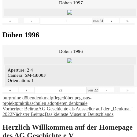
Döben 1997
«
‹
›
»
von
31
Döben 1996
Döben 1996
Aperture: 2.4
Camera: SM-G800F
Orientation: 1
«
‹
›
»
von
22
burgruine döben
denkmalpflege
döben
pegasus-
projekt
praktika
schulen adoptieren denkmale
Beitragsnavigation
Vorheriger Beitrag
AG Geschichte als Aussteller auf der „Denkmal“
2022
Nächster Beitrag
Das kleinste Museum Deutschlands
Herzlich Willkommen auf der Homepage
des AG Geschichte e.V.