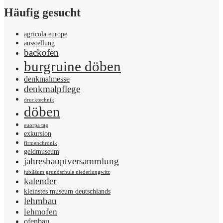
Häufig gesucht
agricola europe
ausstellung
backofen
burgruine döben
denkmalmesse
denkmalpflege
drucktechnik
döben
euorpa tag
exkursion
firmenchronik
geldmuseum
jahreshauptversammlung
jubiläum grundschule niederlungwitz
kalender
kleinstes museum deutschlands
lehmbau
lehmofen
ofenbau