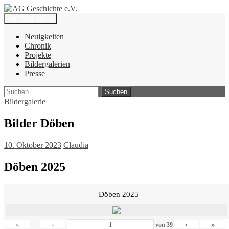
Zum
Inhalt
Suchen
Primäres Menü
springen
AG Geschichte e.V.
Neuigkeiten
Chronik
Projekte
Bildergalerien
Presse
Suchen
nach:
Bildergalerie
Bilder Döben
10. Oktober 2023
Claudia
Döben 2025
Döben 2025
«
‹
›
»
von
39