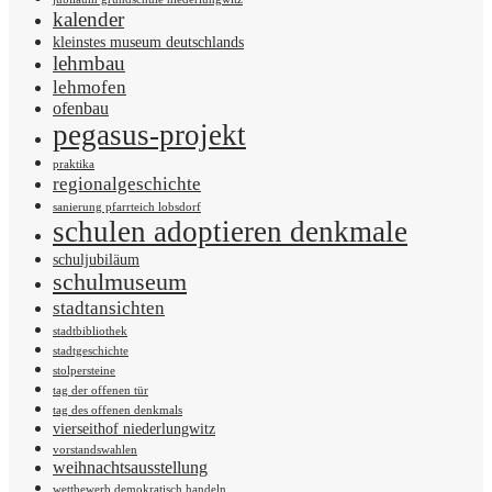
kalender
kleinstes museum deutschlands
lehmbau
lehmofen
ofenbau
pegasus-projekt
praktika
regionalgeschichte
sanierung pfarrteich lobsdorf
schulen adoptieren denkmale
schuljubiläum
schulmuseum
stadtansichten
stadtbibliothek
stadtgeschichte
stolpersteine
tag der offenen tür
tag des offenen denkmals
vierseithof niederlungwitz
vorstandswahlen
weihnachtsausstellung
wettbewerb demokratisch handeln