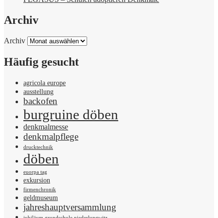
Archiv
Archiv
Häufig gesucht
agricola europe
ausstellung
backofen
burgruine döben
denkmalmesse
denkmalpflege
drucktechnik
döben
euorpa tag
exkursion
firmenchronik
geldmuseum
jahreshauptversammlung
jubiläum grundschule niederlungwitz