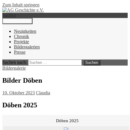
Zum Inhalt springen
Suchen
Primäres Menü
AG Geschichte e.V.
Neuigkeiten
Chronik
Projekte
Bildergalerien
Presse
Suchen nach:
Bildergalerie
Bilder Döben
10. Oktober 2023
Claudia
Döben 2025
Döben 2025