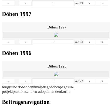
«
‹
›
»
von
19
Döben 1997
Döben 1997
«
‹
›
»
von
31
Döben 1996
Döben 1996
«
‹
›
»
von
22
burgruine döben
denkmalpflege
döben
pegasus-
projekt
praktika
schulen adoptieren denkmale
Beitragsnavigation