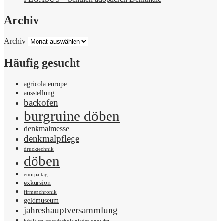
Archiv
Archiv
Häufig gesucht
agricola europe
ausstellung
backofen
burgruine döben
denkmalmesse
denkmalpflege
drucktechnik
döben
euorpa tag
exkursion
firmenchronik
geldmuseum
jahreshauptversammlung
jubiläum grundschule niederlungwitz