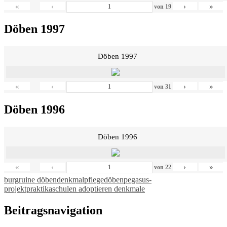
«
‹
›
»
von
19
Döben 1997
Döben 1997
«
‹
›
»
von
31
Döben 1996
Döben 1996
«
‹
›
»
von
22
burgruine döben
denkmalpflege
döben
pegasus-
projekt
praktika
schulen adoptieren denkmale
Beitragsnavigation