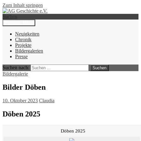
Zum Inhalt springen
Suchen
Primäres Menü
AG Geschichte e.V.
Neuigkeiten
Chronik
Projekte
Bildergalerien
Presse
Suchen nach:
Bildergalerie
Bilder Döben
10. Oktober 2023
Claudia
Döben 2025
Döben 2025