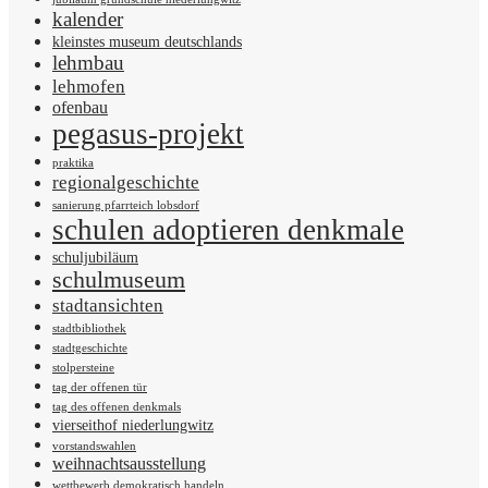
kalender
kleinstes museum deutschlands
lehmbau
lehmofen
ofenbau
pegasus-projekt
praktika
regionalgeschichte
sanierung pfarrteich lobsdorf
schulen adoptieren denkmale
schuljubiläum
schulmuseum
stadtansichten
stadtbibliothek
stadtgeschichte
stolpersteine
tag der offenen tür
tag des offenen denkmals
vierseithof niederlungwitz
vorstandswahlen
weihnachtsausstellung
wettbewerb demokratisch handeln