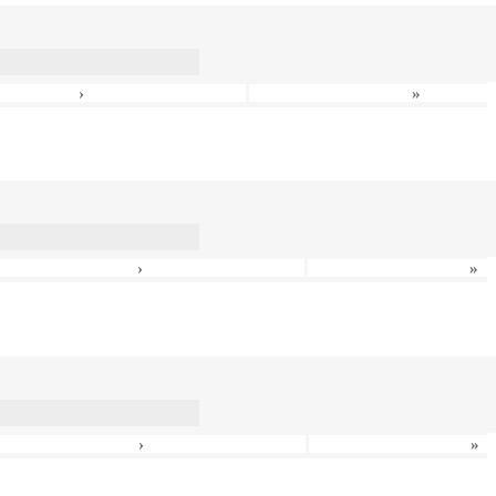
›
»
›
»
›
»