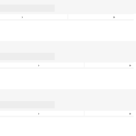
›
»
›
»
›
»