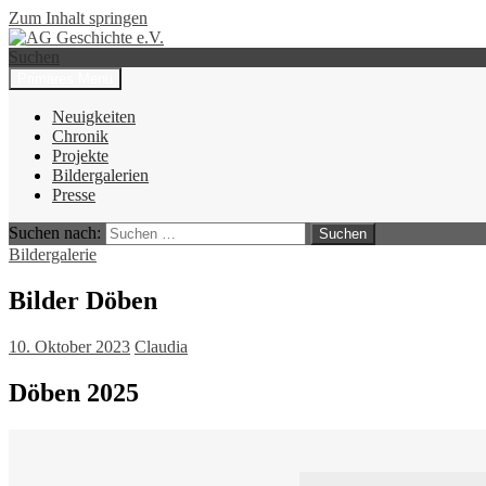
Zum Inhalt springen
Suchen
Primäres Menü
AG Geschichte e.V.
Neuigkeiten
Chronik
Projekte
Bildergalerien
Presse
Suchen nach:
Bildergalerie
Bilder Döben
10. Oktober 2023
Claudia
Döben 2025