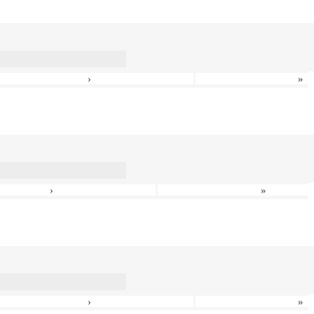
›
»
›
»
›
»