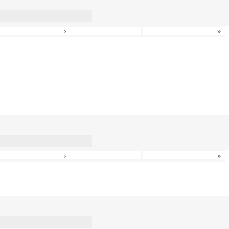
›
»
›
»