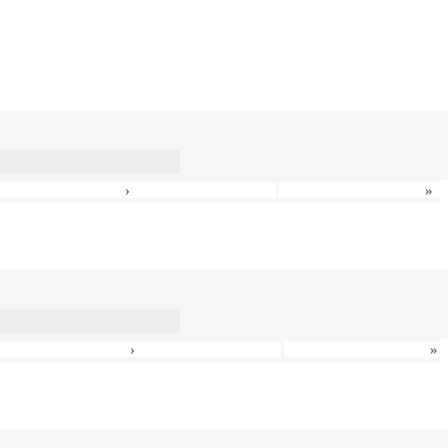
›
»
›
»