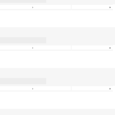
›
»
›
»
›
»