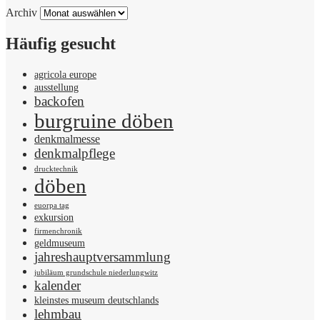
Archiv
Häufig gesucht
agricola europe
ausstellung
backofen
burgruine döben
denkmalmesse
denkmalpflege
drucktechnik
döben
euorpa tag
exkursion
firmenchronik
geldmuseum
jahreshauptversammlung
jubiläum grundschule niederlungwitz
kalender
kleinstes museum deutschlands
lehmbau