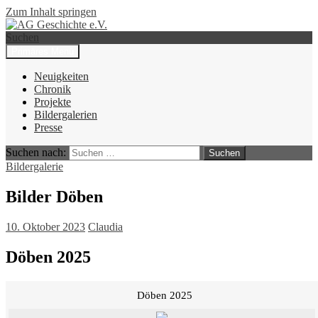
Zum Inhalt springen
Suchen
Primäres Menü
AG Geschichte e.V.
Neuigkeiten
Chronik
Projekte
Bildergalerien
Presse
Suchen nach:
Bildergalerie
Bilder Döben
10. Oktober 2023
Claudia
Döben 2025
Döben 2025