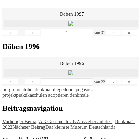
Döben 1997
«
‹
›
»
von
31
Döben 1996
Döben 1996
«
‹
›
»
von
22
burgruine döben
denkmalpflege
döben
pegasus-
projekt
praktika
schulen adoptieren denkmale
Beitragsnavigation
Vorheriger Beitrag
AG Geschichte als Aussteller auf der „Denkmal“
2022
Nächster Beitrag
Das kleinste Museum Deutschlands