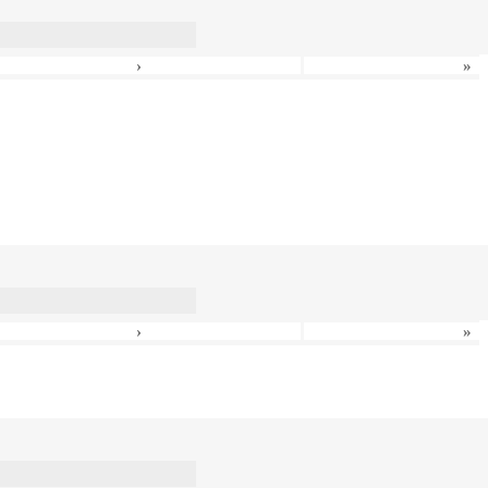
›
»
›
»