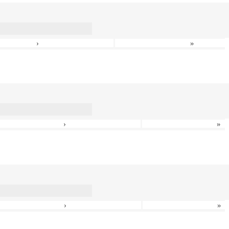
›
»
›
»
›
»