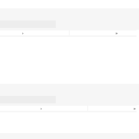
›
»
›
»