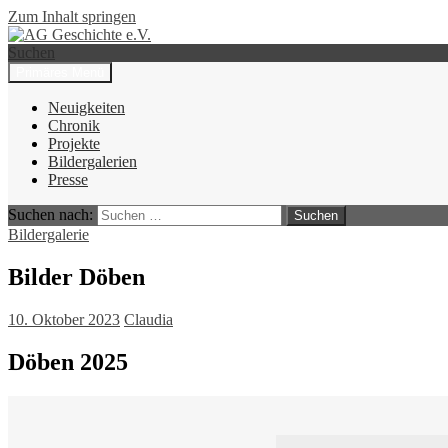
Zum Inhalt springen
Suchen
Primäres Menü
AG Geschichte e.V.
Neuigkeiten
Chronik
Projekte
Bildergalerien
Presse
Suchen nach:
Bildergalerie
Bilder Döben
10. Oktober 2023
Claudia
Döben 2025