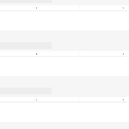
›
»
›
»
›
»