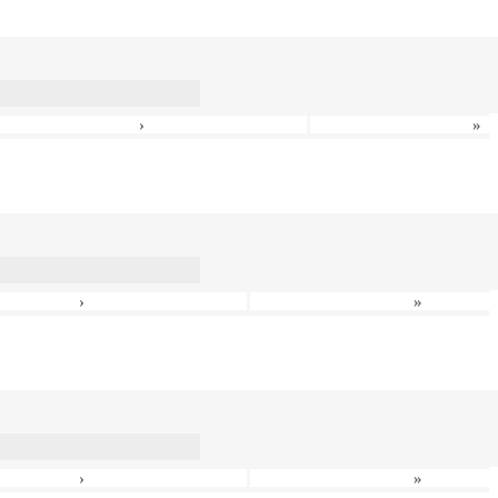
›
»
›
»
›
»