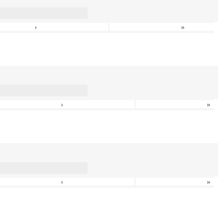
›
»
›
»
›
»