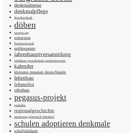
denkmalmesse
denkmalpflege
drucktechnik
döben
euorpa tag
exkursion
firmenchronik
geldmuseum
jahreshauptversammlung
jubiläum grundschule niederlungwitz
kalender
kleinstes museum deutschlands
lehmbau
lehmofen
ofenbau
pegasus-projekt
praktika
regionalgeschichte
sanierung pfarrteich lobsdorf
schulen adoptieren denkmale
schuljubiläum