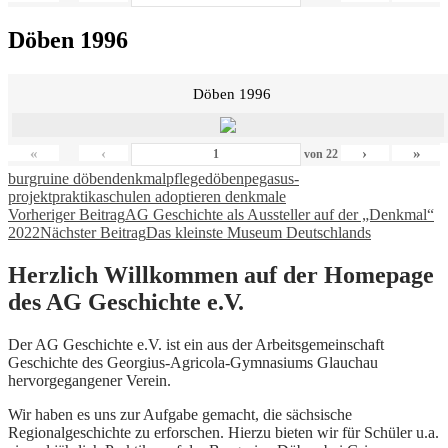
Döben 1996
Döben 1996
«
‹
›
»
von
22
burgruine döben
denkmalpflege
döben
pegasus-
projekt
praktika
schulen adoptieren denkmale
Beitragsnavigation
Vorheriger Beitrag
AG Geschichte als Aussteller auf der „Denkmal“
2022
Nächster Beitrag
Das kleinste Museum Deutschlands
Herzlich Willkommen auf der Homepage
des AG Geschichte e.V.
Der AG Geschichte e.V. ist ein aus der Arbeitsgemeinschaft
Geschichte des Georgius-Agricola-Gymnasiums Glauchau
hervorgegangener Verein.
Wir haben es uns zur Aufgabe gemacht, die sächsische
Regionalgeschichte zu erforschen. Hierzu bieten wir für Schüler u.a.