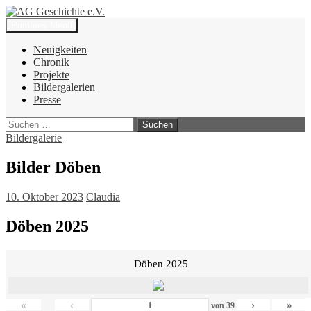
Zum
Inhalt
Suchen
Primäres Menü
springen
AG Geschichte e.V.
Neuigkeiten
Chronik
Projekte
Bildergalerien
Presse
Suchen
nach:
Bildergalerie
Bilder Döben
10. Oktober 2023
Claudia
Döben 2025
Döben 2025
«
‹
›
»
von
39