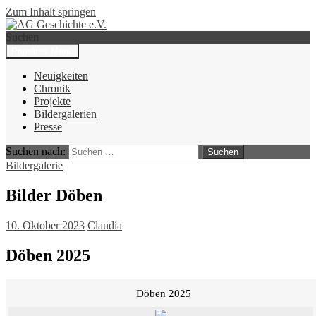
Zum Inhalt springen
Suchen
Primäres Menü
AG Geschichte e.V.
Neuigkeiten
Chronik
Projekte
Bildergalerien
Presse
Suchen nach:
Bildergalerie
Bilder Döben
10. Oktober 2023
Claudia
Döben 2025
Döben 2025