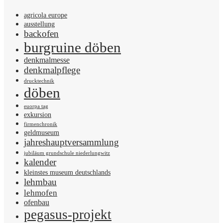
agricola europe
ausstellung
backofen
burgruine döben
denkmalmesse
denkmalpflege
drucktechnik
döben
euorpa tag
exkursion
firmenchronik
geldmuseum
jahreshauptversammlung
jubiläum grundschule niederlungwitz
kalender
kleinstes museum deutschlands
lehmbau
lehmofen
ofenbau
pegasus-projekt