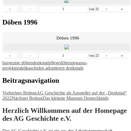
«
‹
›
»
von
31
Döben 1996
Döben 1996
«
‹
›
»
von
22
burgruine döben
denkmalpflege
döben
pegasus-
projekt
praktika
schulen adoptieren denkmale
Beitragsnavigation
Vorheriger Beitrag
AG Geschichte als Aussteller auf der „Denkmal“
2022
Nächster Beitrag
Das kleinste Museum Deutschlands
Herzlich Willkommen auf der Homepage
des AG Geschichte e.V.
Der AG Geschichte e.V. ist ein aus der Arbeitsgemeinschaft