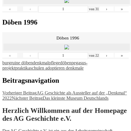
«
‹
›
»
von
31
Döben 1996
Döben 1996
«
‹
›
»
von
22
burgruine döben
denkmalpflege
döben
pegasus-
projekt
praktika
schulen adoptieren denkmale
Beitragsnavigation
Vorheriger Beitrag
AG Geschichte als Aussteller auf der „Denkmal“
2022
Nächster Beitrag
Das kleinste Museum Deutschlands
Herzlich Willkommen auf der Homepage
des AG Geschichte e.V.
Der AG Geschichte e.V. ist ein aus der Arbeitsgemeinschaft