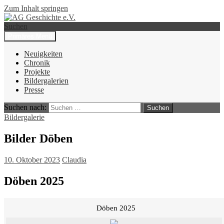
Zum Inhalt springen
Suchen
Primäres Menü
AG Geschichte e.V.
Neuigkeiten
Chronik
Projekte
Bildergalerien
Presse
Suchen nach:
Bildergalerie
Bilder Döben
10. Oktober 2023
Claudia
Döben 2025
Döben 2025