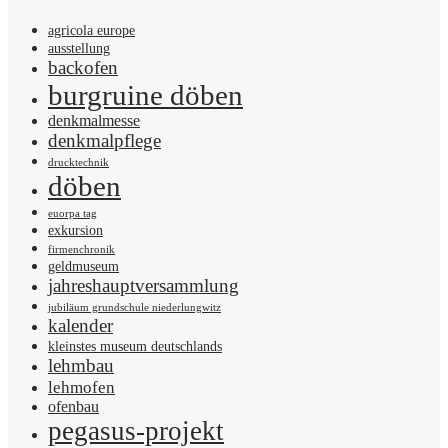
agricola europe
ausstellung
backofen
burgruine döben
denkmalmesse
denkmalpflege
drucktechnik
döben
euorpa tag
exkursion
firmenchronik
geldmuseum
jahreshauptversammlung
jubiläum grundschule niederlungwitz
kalender
kleinstes museum deutschlands
lehmbau
lehmofen
ofenbau
pegasus-projekt