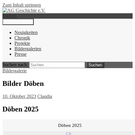
Zum Inhalt springen
Suchen
Primäres Menü
AG Geschichte e.V.
Neuigkeiten
Chronik
Projekte
Bildergalerien
Presse
Suchen nach:
Bildergalerie
Bilder Döben
10. Oktober 2023
Claudia
Döben 2025
Döben 2025