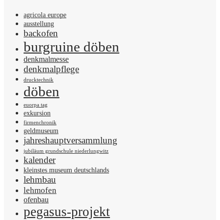
agricola europe
ausstellung
backofen
burgruine döben
denkmalmesse
denkmalpflege
drucktechnik
döben
euorpa tag
exkursion
firmenchronik
geldmuseum
jahreshauptversammlung
jubiläum grundschule niederlungwitz
kalender
kleinstes museum deutschlands
lehmbau
lehmofen
ofenbau
pegasus-projekt