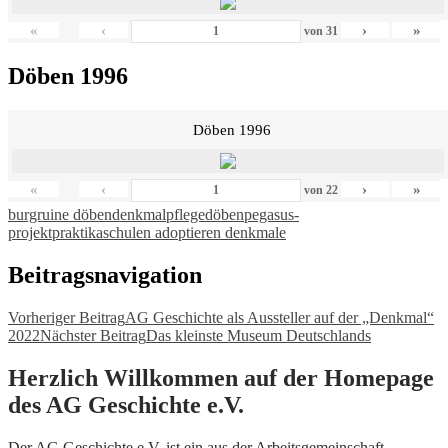
«
‹
›
»
von
31
Döben 1996
Döben 1996
«
‹
›
»
von
22
burgruine döben
denkmalpflege
döben
pegasus-
projekt
praktika
schulen adoptieren denkmale
Beitragsnavigation
Vorheriger Beitrag
AG Geschichte als Aussteller auf der „Denkmal“
2022
Nächster Beitrag
Das kleinste Museum Deutschlands
Herzlich Willkommen auf der Homepage
des AG Geschichte e.V.
Der AG Geschichte e.V. ist ein aus der Arbeitsgemeinschaft