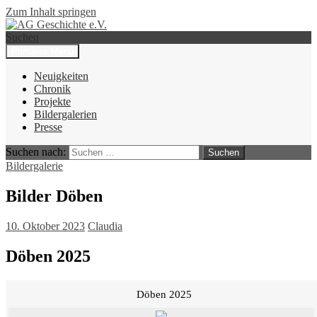
Zum Inhalt springen
Suchen
Primäres Menü
AG Geschichte e.V.
Neuigkeiten
Chronik
Projekte
Bildergalerien
Presse
Suchen nach:
Bildergalerie
Bilder Döben
10. Oktober 2023
Claudia
Döben 2025
Döben 2025