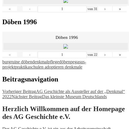
«
‹
›
»
von
31
Döben 1996
Döben 1996
«
‹
›
»
von
22
burgruine döben
denkmalpflege
döben
pegasus-
projekt
praktika
schulen adoptieren denkmale
Beitragsnavigation
Vorheriger Beitrag
AG Geschichte als Aussteller auf der „Denkmal“
2022
Nächster Beitrag
Das kleinste Museum Deutschlands
Herzlich Willkommen auf der Homepage
des AG Geschichte e.V.
Der AG Geschichte e.V. ist ein aus der Arbeitsgemeinschaft