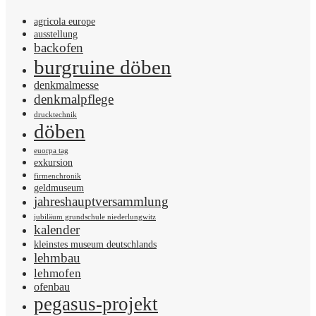
agricola europe
ausstellung
backofen
burgruine döben
denkmalmesse
denkmalpflege
drucktechnik
döben
euorpa tag
exkursion
firmenchronik
geldmuseum
jahreshauptversammlung
jubiläum grundschule niederlungwitz
kalender
kleinstes museum deutschlands
lehmbau
lehmofen
ofenbau
pegasus-projekt