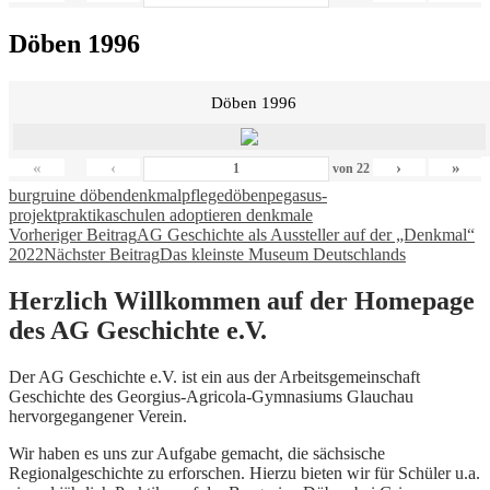
Döben 1996
Döben 1996
«
‹
›
»
von
22
burgruine döben
denkmalpflege
döben
pegasus-
projekt
praktika
schulen adoptieren denkmale
Beitragsnavigation
Vorheriger Beitrag
AG Geschichte als Aussteller auf der „Denkmal“
2022
Nächster Beitrag
Das kleinste Museum Deutschlands
Herzlich Willkommen auf der Homepage
des AG Geschichte e.V.
Der AG Geschichte e.V. ist ein aus der Arbeitsgemeinschaft
Geschichte des Georgius-Agricola-Gymnasiums Glauchau
hervorgegangener Verein.
Wir haben es uns zur Aufgabe gemacht, die sächsische
Regionalgeschichte zu erforschen. Hierzu bieten wir für Schüler u.a.