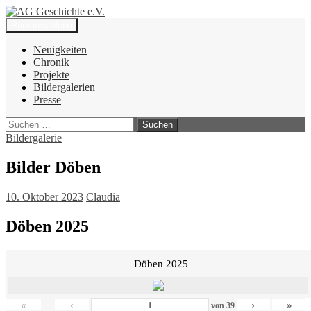
Zum
Inhalt
Suchen
Primäres Menü
springen
AG Geschichte e.V.
Neuigkeiten
Chronik
Projekte
Bildergalerien
Presse
Suchen
nach:
Bildergalerie
Bilder Döben
10. Oktober 2023
Claudia
Döben 2025
Döben 2025
«
‹
›
»
von
39