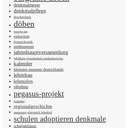
denkmalmesse
denkmalpflege
drucktechnik
döben
euorpa tag
exkursion
firmenchronik
geldmuseum
jahreshauptversammlung
jubiläum grundschule niederlungwitz
kalender
kleinstes museum deutschlands
lehmbau
lehmofen
ofenbau
pegasus-projekt
praktika
regionalgeschichte
sanierung pfarrteich lobsdorf
schulen adoptieren denkmale
schuljubiläum