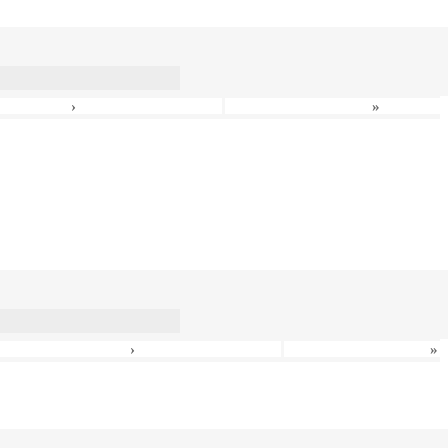
›
»
›
»