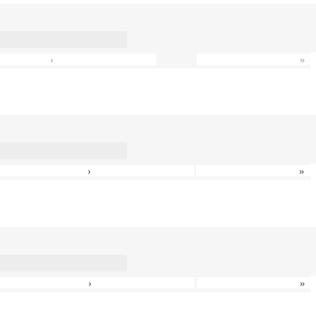
›
»
›
»
›
»