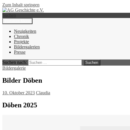
Zum Inhalt springen
Suchen
Primäres Menü
AG Geschichte e.V.
Neuigkeiten
Chronik
Projekte
Bildergalerien
Presse
Suchen nach:
Bildergalerie
Bilder Döben
10. Oktober 2023
Claudia
Döben 2025