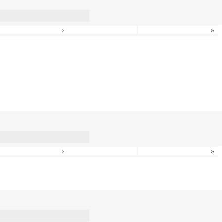
›
»
›
»