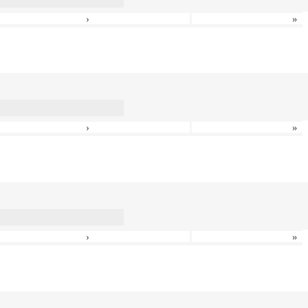
›
»
›
»
›
»