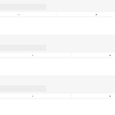
›
»
›
»
›
»