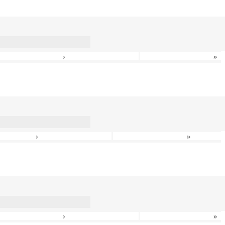
›
»
›
»
›
»