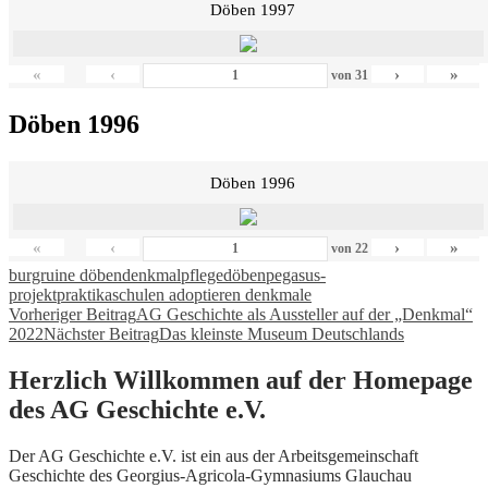
Döben 1997
«
‹
›
»
von
31
Döben 1996
Döben 1996
«
‹
›
»
von
22
burgruine döben
denkmalpflege
döben
pegasus-
projekt
praktika
schulen adoptieren denkmale
Beitragsnavigation
Vorheriger Beitrag
AG Geschichte als Aussteller auf der „Denkmal“
2022
Nächster Beitrag
Das kleinste Museum Deutschlands
Herzlich Willkommen auf der Homepage
des AG Geschichte e.V.
Der AG Geschichte e.V. ist ein aus der Arbeitsgemeinschaft
Geschichte des Georgius-Agricola-Gymnasiums Glauchau