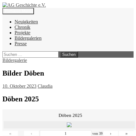
Zum
Inhalt
Suchen
Primäres Menü
springen
AG Geschichte e.V.
Neuigkeiten
Chronik
Projekte
Bildergalerien
Presse
Suchen
nach:
Bildergalerie
Bilder Döben
10. Oktober 2023
Claudia
Döben 2025
Döben 2025
«
‹
›
»
von
39