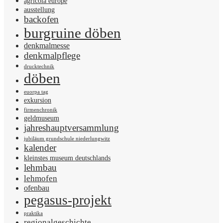
agricola europe
ausstellung
backofen
burgruine döben
denkmalmesse
denkmalpflege
drucktechnik
döben
euorpa tag
exkursion
firmenchronik
geldmuseum
jahreshauptversammlung
jubiläum grundschule niederlungwitz
kalender
kleinstes museum deutschlands
lehmbau
lehmofen
ofenbau
pegasus-projekt
praktika
regionalgeschichte