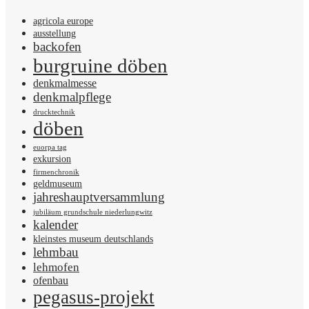
agricola europe
ausstellung
backofen
burgruine döben
denkmalmesse
denkmalpflege
drucktechnik
döben
euorpa tag
exkursion
firmenchronik
geldmuseum
jahreshauptversammlung
jubiläum grundschule niederlungwitz
kalender
kleinstes museum deutschlands
lehmbau
lehmofen
ofenbau
pegasus-projekt