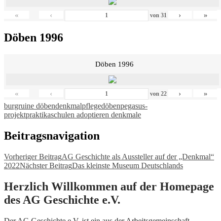
«
‹
›
»
von
31
Döben 1996
Döben 1996
«
‹
›
»
von
22
burgruine döben
denkmalpflege
döben
pegasus-
projekt
praktika
schulen adoptieren denkmale
Beitragsnavigation
Vorheriger Beitrag
AG Geschichte als Aussteller auf der „Denkmal“
2022
Nächster Beitrag
Das kleinste Museum Deutschlands
Herzlich Willkommen auf der Homepage
des AG Geschichte e.V.
Der AG Geschichte e.V. ist ein aus der Arbeitsgemeinschaft