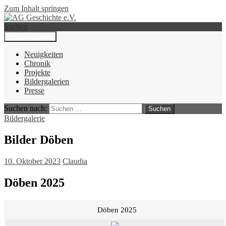
Zum Inhalt springen
Suchen
Primäres Menü
AG Geschichte e.V.
Neuigkeiten
Chronik
Projekte
Bildergalerien
Presse
Suchen nach:
Bildergalerie
Bilder Döben
10. Oktober 2023
Claudia
Döben 2025
Döben 2025