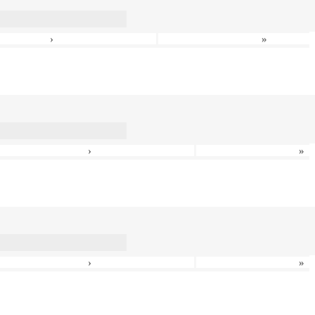
›
»
›
»
›
»