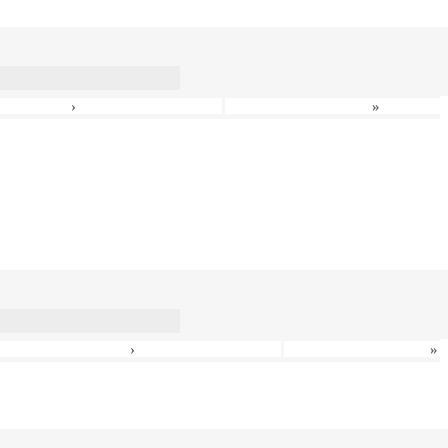
›
»
›
»