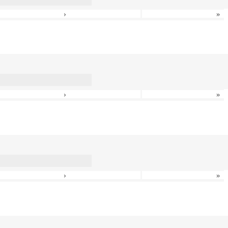
›
»
›
»
›
»