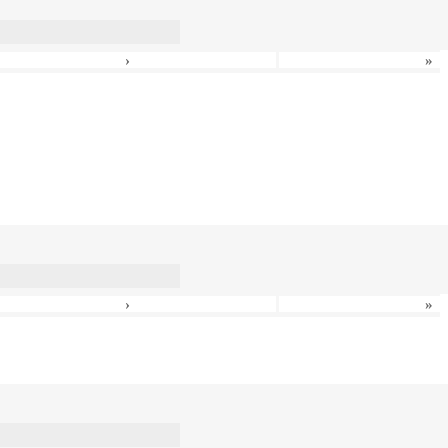
›
»
›
»