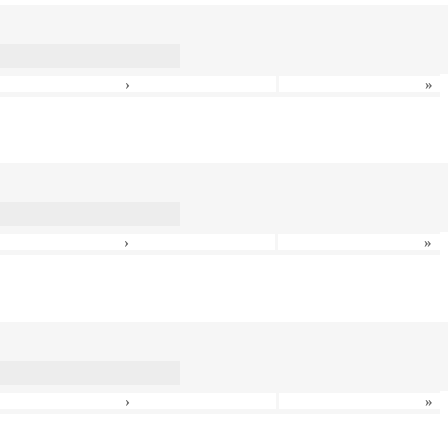
›
»
›
»
›
»