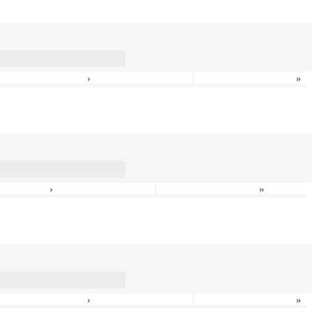
›
»
›
»
›
»