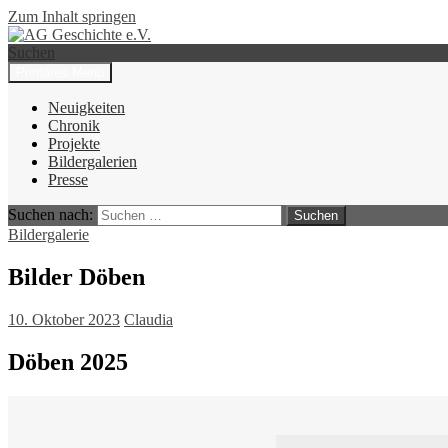
Zum Inhalt springen
Suchen
Primäres Menü
AG Geschichte e.V.
Neuigkeiten
Chronik
Projekte
Bildergalerien
Presse
Suchen nach:
Bildergalerie
Bilder Döben
10. Oktober 2023
Claudia
Döben 2025