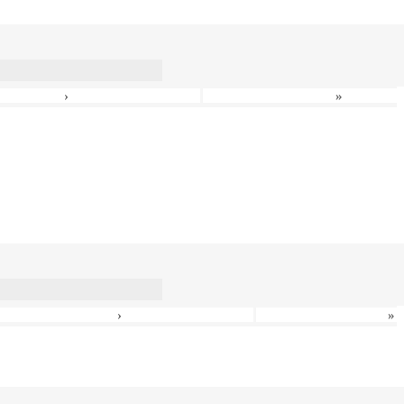
›
»
›
»