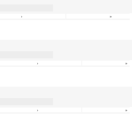
›
»
›
»
›
»