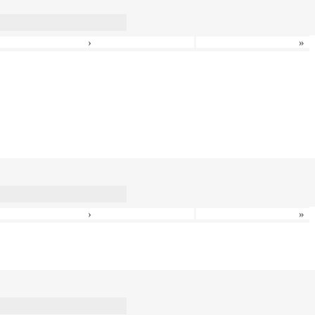
›
»
›
»