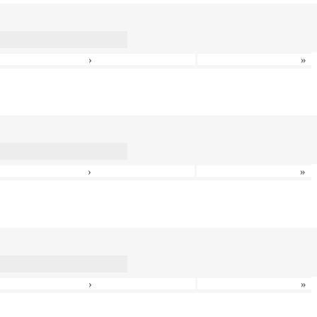
›
»
›
»
›
»