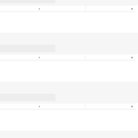
›
»
›
»
›
»