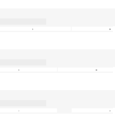
›
»
›
»
›
»