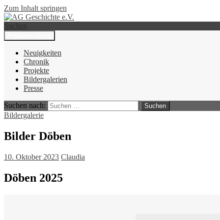
Zum Inhalt springen
Suchen
Primäres Menü
AG Geschichte e.V.
Neuigkeiten
Chronik
Projekte
Bildergalerien
Presse
Suchen nach:
Bildergalerie
Bilder Döben
10. Oktober 2023
Claudia
Döben 2025