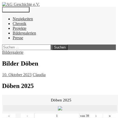
Zum
Inhalt
Suchen
Primäres Menü
springen
AG Geschichte e.V.
Neuigkeiten
Chronik
Projekte
Bildergalerien
Presse
Suchen
nach:
Bildergalerie
Bilder Döben
10. Oktober 2023
Claudia
Döben 2025
Döben 2025
«
‹
›
»
von
39