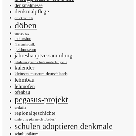
denkmalmesse
denkmalpflege
drucktechnik
döben
euorpa tag
exkursion
firmenchronik
geldmuseum
jahreshauptversammlung
jubiläum grundschule niederlungwitz
kalender
kleinstes museum deutschlands
lehmbau
lehmofen
ofenbau
pegasus-projekt
praktika
regionalgeschichte
sanierung pfarrteich lobsdorf
schulen adoptieren denkmale
schuljubiläum