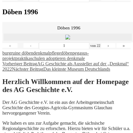
Döben 1996
Döben 1996
«
‹
›
»
von
22
burgruine döben
denkmalpflege
döben
pegasus-
projekt
praktika
schulen adoptieren denkmale
Beitragsnavigation
Vorheriger Beitrag
AG Geschichte als Aussteller auf der „Denkmal“
2022
Nächster Beitrag
Das kleinste Museum Deutschlands
Herzlich Willkommen auf der Homepage
des AG Geschichte e.V.
Der AG Geschichte e.V. ist ein aus der Arbeitsgemeinschaft
Geschichte des Georgius-Agricola-Gymnasiums Glauchau
hervorgegangener Verein.
Wir haben es uns zur Aufgabe gemacht, die sächsische
Regionalgeschichte zu erforschen. Hierzu bieten wir für Schüler u.a.