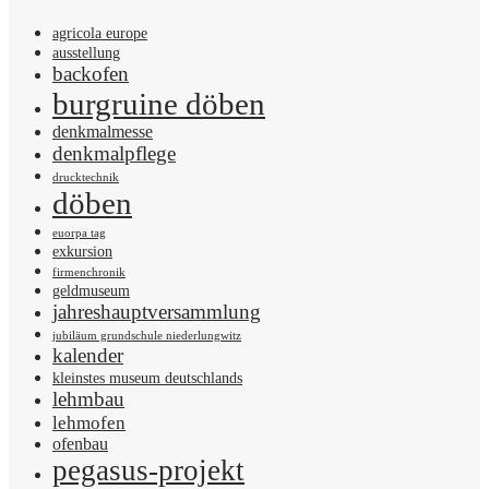
agricola europe
ausstellung
backofen
burgruine döben
denkmalmesse
denkmalpflege
drucktechnik
döben
euorpa tag
exkursion
firmenchronik
geldmuseum
jahreshauptversammlung
jubiläum grundschule niederlungwitz
kalender
kleinstes museum deutschlands
lehmbau
lehmofen
ofenbau
pegasus-projekt