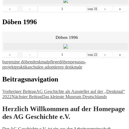
«
‹
›
»
von
31
Döben 1996
Döben 1996
«
‹
›
»
von
22
burgruine döben
denkmalpflege
döben
pegasus-
projekt
praktika
schulen adoptieren denkmale
Beitragsnavigation
Vorheriger Beitrag
AG Geschichte als Aussteller auf der „Denkmal“
2022
Nächster Beitrag
Das kleinste Museum Deutschlands
Herzlich Willkommen auf der Homepage
des AG Geschichte e.V.
Der AG Geschichte e.V. ist ein aus der Arbeitsgemeinschaft