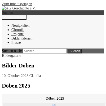
Zum Inhalt springen
Suchen
Primäres Menü
AG Geschichte e.V.
Neuigkeiten
Chronik
Projekte
Bildergalerien
Presse
Suchen nach:
Bildergalerie
Bilder Döben
10. Oktober 2023
Claudia
Döben 2025
Döben 2025