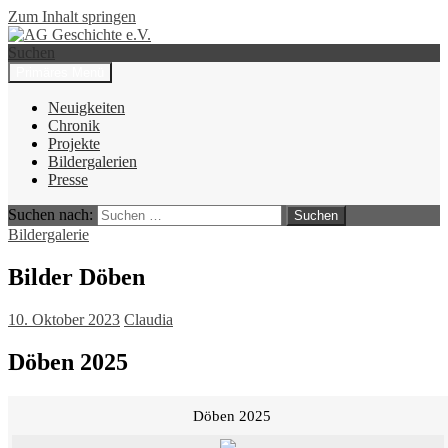
Zum Inhalt springen
Suchen
Primäres Menü
AG Geschichte e.V.
Neuigkeiten
Chronik
Projekte
Bildergalerien
Presse
Suchen nach:
Bildergalerie
Bilder Döben
10. Oktober 2023
Claudia
Döben 2025
Döben 2025