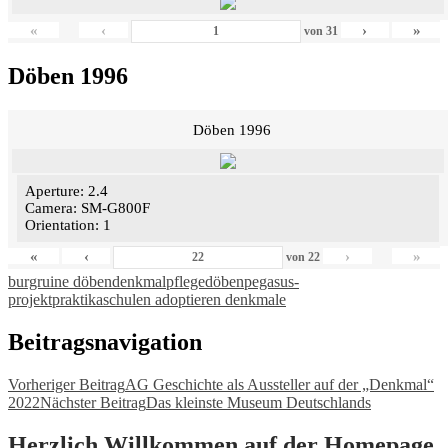
«
‹
›
»
von
31
Döben 1996
Döben 1996
Aperture: 2.4
Camera: SM-G800F
Orientation: 1
«
‹
›
»
von
22
burgruine döben
denkmalpflege
döben
pegasus-
projekt
praktika
schulen adoptieren denkmale
Beitragsnavigation
Vorheriger Beitrag
AG Geschichte als Aussteller auf der „Denkmal“
2022
Nächster Beitrag
Das kleinste Museum Deutschlands
Herzlich Willkommen auf der Homepage