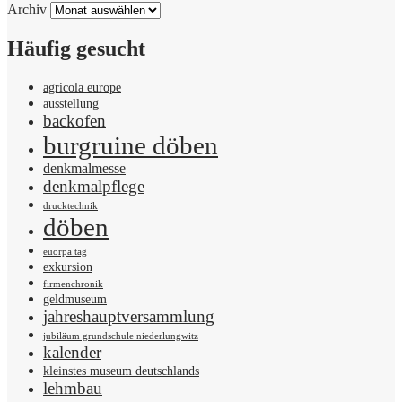
Archiv
Häufig gesucht
agricola europe
ausstellung
backofen
burgruine döben
denkmalmesse
denkmalpflege
drucktechnik
döben
euorpa tag
exkursion
firmenchronik
geldmuseum
jahreshauptversammlung
jubiläum grundschule niederlungwitz
kalender
kleinstes museum deutschlands
lehmbau