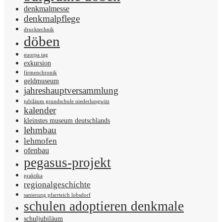
denkmalmesse
denkmalpflege
drucktechnik
döben
euorpa tag
exkursion
firmenchronik
geldmuseum
jahreshauptversammlung
jubiläum grundschule niederlungwitz
kalender
kleinstes museum deutschlands
lehmbau
lehmofen
ofenbau
pegasus-projekt
praktika
regionalgeschichte
sanierung pfarrteich lobsdorf
schulen adoptieren denkmale
schuljubiläum