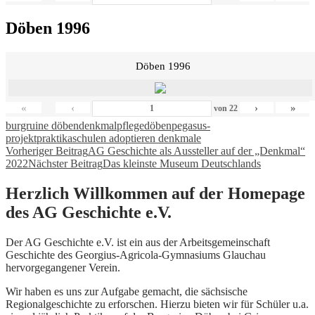
Döben 1996
Döben 1996
«
‹
›
»
von
22
burgruine döben
denkmalpflege
döben
pegasus-
projekt
praktika
schulen adoptieren denkmale
Beitragsnavigation
Vorheriger Beitrag
AG Geschichte als Aussteller auf der „Denkmal“
2022
Nächster Beitrag
Das kleinste Museum Deutschlands
Herzlich Willkommen auf der Homepage
des AG Geschichte e.V.
Der AG Geschichte e.V. ist ein aus der Arbeitsgemeinschaft
Geschichte des Georgius-Agricola-Gymnasiums Glauchau
hervorgegangener Verein.
Wir haben es uns zur Aufgabe gemacht, die sächsische
Regionalgeschichte zu erforschen. Hierzu bieten wir für Schüler u.a.