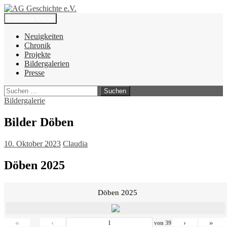
Zum
Inhalt
Suchen
Primäres Menü
springen
AG Geschichte e.V.
Neuigkeiten
Chronik
Projekte
Bildergalerien
Presse
Suchen
nach:
Bildergalerie
Bilder Döben
10. Oktober 2023
Claudia
Döben 2025
Döben 2025
«
‹
›
»
von
39