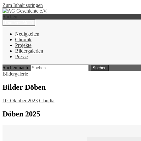
Zum Inhalt springen
Suchen
Primäres Menü
AG Geschichte e.V.
Neuigkeiten
Chronik
Projekte
Bildergalerien
Presse
Suchen nach:
Bildergalerie
Bilder Döben
10. Oktober 2023
Claudia
Döben 2025