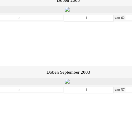
Döben 2005
‹
von
62
Döben September 2003
‹
von
57