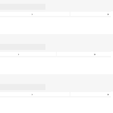
›
»
›
»
›
»