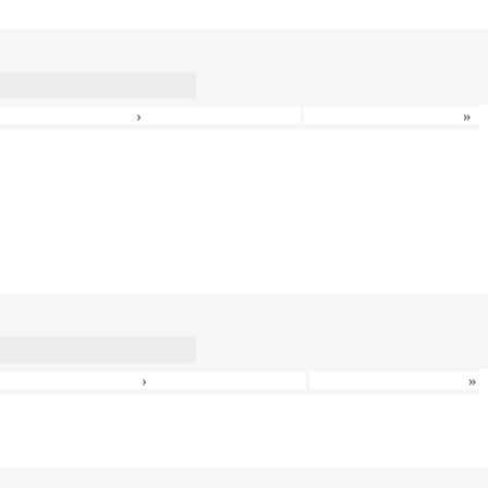
›
»
›
»