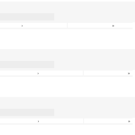
›
»
›
»
›
»