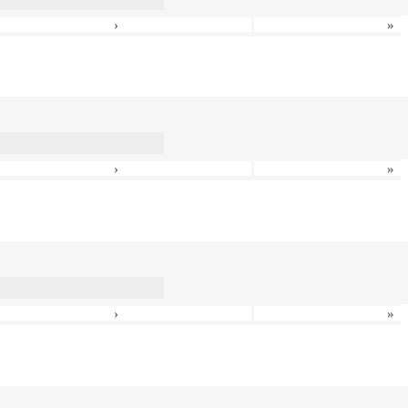
›
»
›
»
›
»