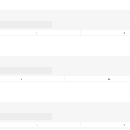
›
»
›
»
›
»