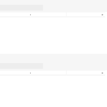
›
»
›
»