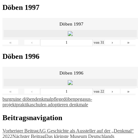
Döben 1997
Döben 1997
«
‹
›
»
von
31
Döben 1996
Döben 1996
«
‹
›
»
von
22
burgruine döben
denkmalpflege
döben
pegasus-
projekt
praktika
schulen adoptieren denkmale
Beitragsnavigation
Vorheriger Beitrag
AG Geschichte als Aussteller auf der „Denkmal“
2022
Nächster Beitrag
Das kleinste Museum Deutschlands