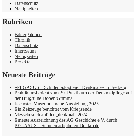
Datenschutz
Neuigkeiten
Rubriken
Bildergalerien
Chronik
Datenschutz
Impressum
Neuigkeiten
Projekte
Neueste Beiträge
»PEGASUS – Schulen adoptieren Denkmale« in Freiberg
Praktikumsbericht zum 29. Praktikum der Denkmalpflege auf
der Burgruine Döben/Grimma
Kleinstes Museum – neue Ausstellung 2025
Ein Zeitzeuge berichtet vom Kriegsende
Messebesuch auf der „denkmal“ 2024
Erneute Auszeichnung des AG Geschichte e.V. durch
PEGASUS – Schulen adoptieren Denkmale