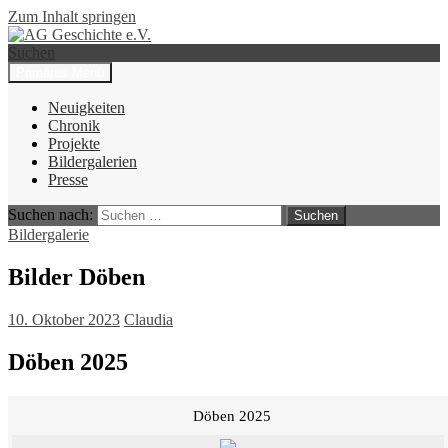
Zum Inhalt springen
Suchen
Primäres Menü
AG Geschichte e.V.
Neuigkeiten
Chronik
Projekte
Bildergalerien
Presse
Suchen nach:
Bildergalerie
Bilder Döben
10. Oktober 2023
Claudia
Döben 2025
Döben 2025