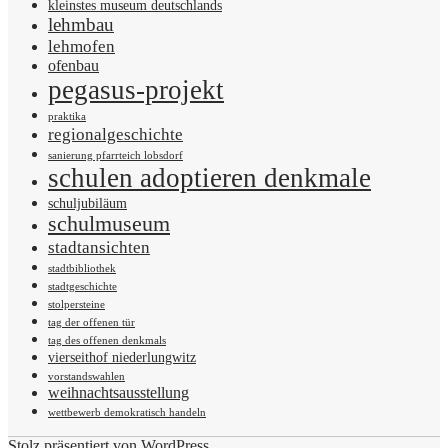
kleinstes museum deutschlands
lehmbau
lehmofen
ofenbau
pegasus-projekt
praktika
regionalgeschichte
sanierung pfarrteich lobsdorf
schulen adoptieren denkmale
schuljubiläum
schulmuseum
stadtansichten
stadtbibliothek
stadtgeschichte
stolpersteine
tag der offenen tür
tag des offenen denkmals
vierseithof niederlungwitz
vorstandswahlen
weihnachtsausstellung
wettbewerb demokratisch handeln
Stolz präsentiert von WordPress