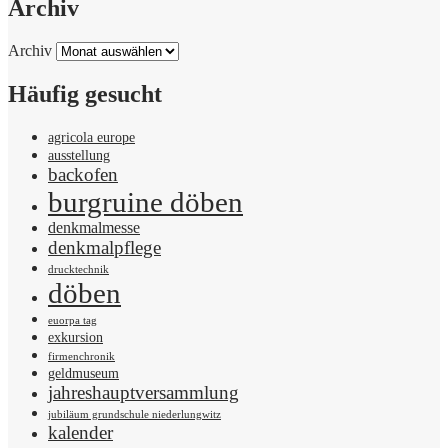
Archiv
Archiv
Häufig gesucht
agricola europe
ausstellung
backofen
burgruine döben
denkmalmesse
denkmalpflege
drucktechnik
döben
euorpa tag
exkursion
firmenchronik
geldmuseum
jahreshauptversammlung
jubiläum grundschule niederlungwitz
kalender