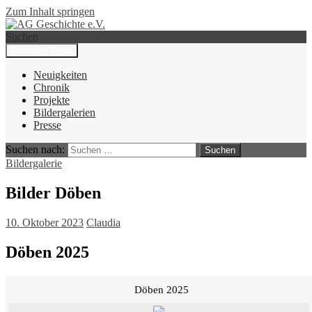
Zum Inhalt springen
Suchen
Primäres Menü
AG Geschichte e.V.
Neuigkeiten
Chronik
Projekte
Bildergalerien
Presse
Suchen nach:
Bildergalerie
Bilder Döben
10. Oktober 2023
Claudia
Döben 2025
Döben 2025