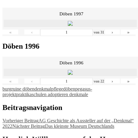
Döben 1997
«
‹
›
»
von
31
Döben 1996
Döben 1996
«
‹
›
»
von
22
burgruine döben
denkmalpflege
döben
pegasus-
projekt
praktika
schulen adoptieren denkmale
Beitragsnavigation
Vorheriger Beitrag
AG Geschichte als Aussteller auf der „Denkmal“
2022
Nächster Beitrag
Das kleinste Museum Deutschlands