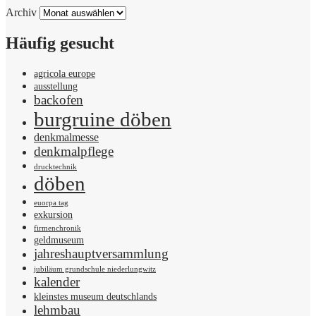
Archiv
Häufig gesucht
agricola europe
ausstellung
backofen
burgruine döben
denkmalmesse
denkmalpflege
drucktechnik
döben
euorpa tag
exkursion
firmenchronik
geldmuseum
jahreshauptversammlung
jubiläum grundschule niederlungwitz
kalender
kleinstes museum deutschlands
lehmbau